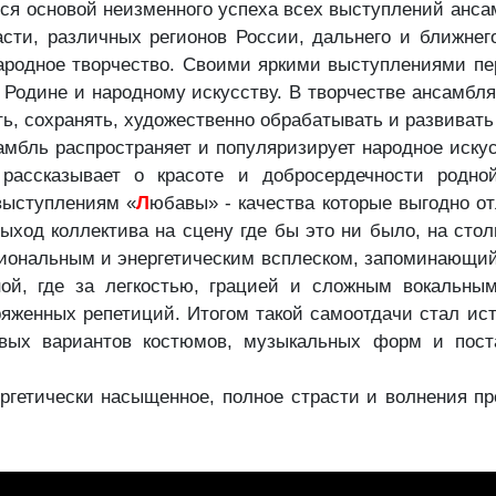
тся основой неизменного успеха всех выступлений анса
асти, различных регионов России, дальнего и ближнег
народное творчество. Своими яркими выступлениями п
 Родине и народному искусству. В творчестве ансамбл
ть, сохранять, художественно обрабатывать и развивать
 распространяет и популяризирует народное искусст
рассказывает о красоте и добросердечности родно
 выступлениям «
Л
юбавы» - качества которые выгодно о
ход коллектива на сцену где бы это ни было, на сто
иональным и энергетическим всплеском, запоминающий
ной, где за легкостью, грацией и сложным вокальн
ряженных репетиций. Итогом такой самоотдачи стал и
овых вариантов костюмов, музыкальных форм и поста
ргетически насыщенное, полное страсти и волнения пре