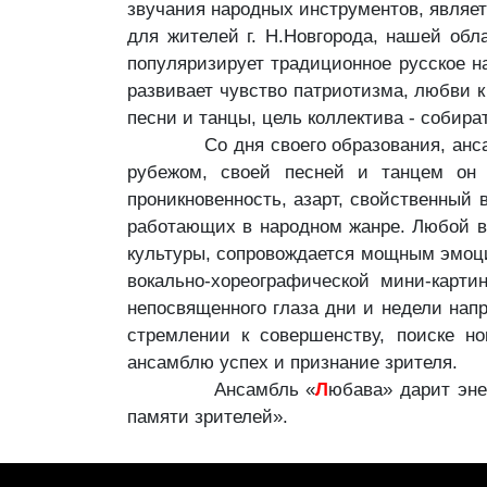
звучания народных инструментов, являе
для жителей г. Н.Новгорода, нашей обл
популяризирует традиционное русское 
развивает чувство патриотизма, любви к
песни и танцы, цель коллектива - собира
Со дня своего образования, ансамбль
рубежом, своей песней и танцем он 
проникновенность, азарт, свойственный
работающих в народном жанре. Любой вы
культуры, сопровождается мощным эмоц
вокально-хореографической мини-карти
непосвященного глаза дни и недели нап
стремлении к совершенству, поиске н
ансамблю успех и признание зрителя.
Ансамбль «
Л
юбава» дарит эне
памяти зрителей».