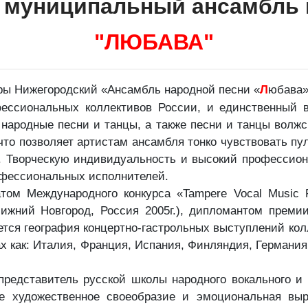
 муниципальный ансамбль 
"ЛЮБАВА"
ры Нижегородский «Ансамбль народной песни «
Л
юбава»
фессиональных коллективов России, и единственный 
народные песни и танцы, а также песни и танцы волжск
о позволяет артистам ансамбля тонко чувствовать пуль
ль. Творческую индивидуальность и высокий профессио
офессиональных исполнителей.
народного конкурса «Tampere Vocal Music Festiva
Нижний Новгород, Россия 2005г.), дипломантом премии
ется география концертно-гастрольных выступлений ко
х как: Италия, Франция, Испания, Финляндия, Германия
представитель русской школы народного вокального и 
ое художественное своеобразие и эмоциональная выр