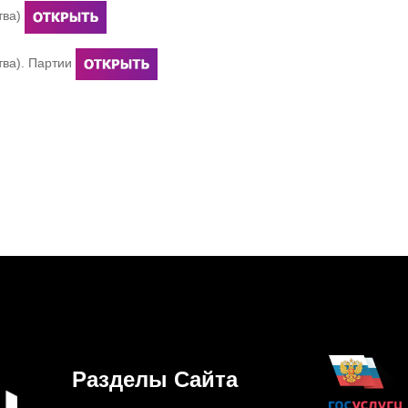
тва)
тва). Партии
Разделы Сайта